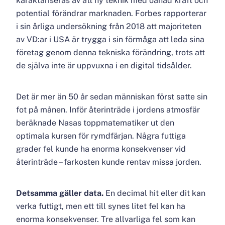
karaktäriseras av att ny teknik med oanad kraft och
potential förändrar marknaden. Forbes rapporterar
i sin årliga undersökning från 2018 att majoriteten
av VD:ar i USA är trygga i sin förmåga att leda sina
företag genom denna tekniska förändring, trots att
de själva inte är uppvuxna i en digital tidsålder.
Det är mer än 50 år sedan människan först satte sin
fot på månen. Inför återinträde i jordens atmosfär
beräknade Nasas toppmatematiker ut den
optimala kursen för rymdfärjan. Några futtiga
grader fel kunde ha enorma konsekvenser vid
återinträde – farkosten kunde rentav missa jorden.
Detsamma gäller data.
En decimal hit eller dit kan
verka futtigt, men ett till synes litet fel kan ha
enorma konsekvenser. Tre allvarliga fel som kan