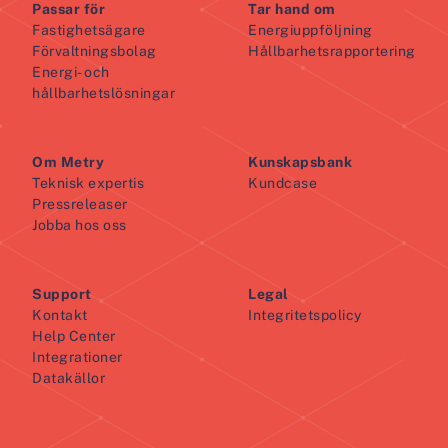
Passar för
Tar hand om
Fastighetsägare
Energiuppföljning
Förvaltningsbolag
Hållbarhetsrapportering
Energi- och
hållbarhetslösningar
Om Metry
Kunskapsbank
Teknisk expertis
Kundcase
Pressreleaser
Jobba hos oss
Support
Legal
Kontakt
Integritetspolicy
Help Center
Integrationer
Datakällor