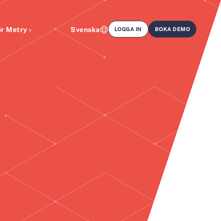
r Metry ›
Svenska
LOGGA IN
BOKA DEMO