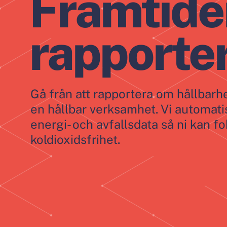
Framtide
rapporte
Gå från att rapportera om hållbarhet 
en hållbar verksamhet. Vi automati
energi- och avfallsdata­ så ni kan 
koldioxidsfrihet.