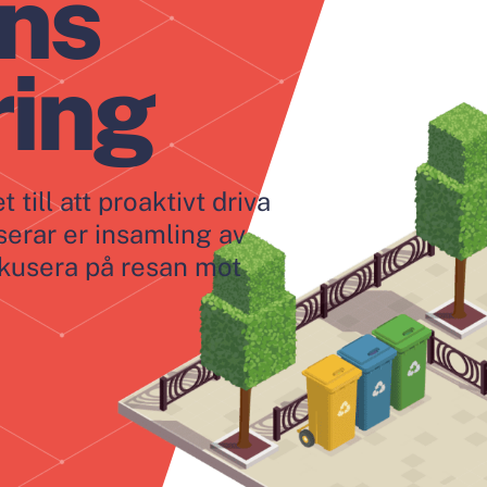
ns
ring
till att proaktivt driva
serar er insamling av
fokusera på resan mot