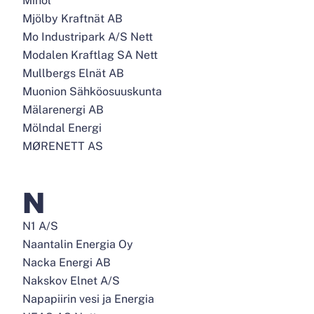
Minol
Mjölby Kraftnät AB
Mo Industripark A/S Nett
Modalen Kraftlag SA Nett
Mullbergs Elnät AB
Muonion Sähköosuuskunta
Mälarenergi AB
Mölndal Energi
MØRENETT AS
N
N1 A/S
Naantalin Energia Oy
Nacka Energi AB
Nakskov Elnet A/S
Napapiirin vesi ja Energia