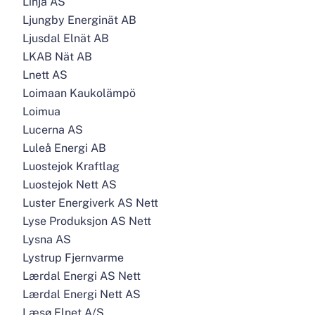
Linja AS
Ljungby Energinät AB
Ljusdal Elnät AB
LKAB Nät AB
Lnett AS
Loimaan Kaukolämpö
Loimua
Lucerna AS
Luleå Energi AB
Luostejok Kraftlag
Luostejok Nett AS
Luster Energiverk AS Nett
Lyse Produksjon AS Nett
Lysna AS
Lystrup Fjernvarme
Lærdal Energi AS Nett
Lærdal Energi Nett AS
Læsø Elnet A/S