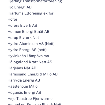
Hjerting Transformatorforening
Hjo Energi AB
Hjärtums Elförening ek för
Hofor
Hofors Elverk AB
Holmen Energi Elnät AB
Hurup Elværk Net
Hydro Aluminium AS (Nett)
Hydro Energi AS (nett)
Hyvinkään Lämpövoima
Hålogaland Kraft Nett AS
Härjeåns Nät AB
Härnösand Energi & Miljö AB
Härryda Energi AB
Hässleholm Miljö
Höganäs Energi AB
Høje Taastrup Fjernvarme
Høland og Setskog Elverk Nett