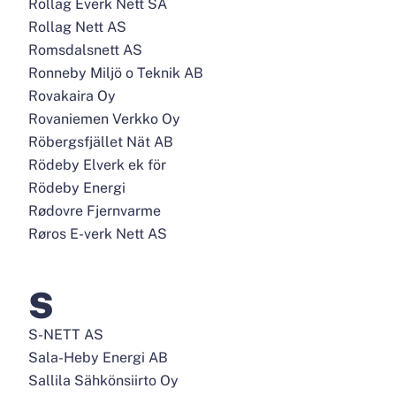
Rollag Everk Nett SA
Rollag Nett AS
Romsdalsnett AS
Ronneby Miljö o Teknik AB
Rovakaira Oy
Rovaniemen Verkko Oy
Röbergsfjället Nät AB
Rödeby Elverk ek för
Rödeby Energi
Rødovre Fjernvarme
Røros E-verk Nett AS
S
S-NETT AS
Sala-Heby Energi AB
Sallila Sähkönsiirto Oy