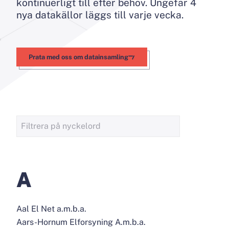
kontinuerligt till efter behov. Ungefär 4
nya datakällor läggs till varje vecka.
Prata med oss om datainsamling
A
Aal El Net a.m.b.a.
Aars-Hornum Elforsyning A.m.b.a.