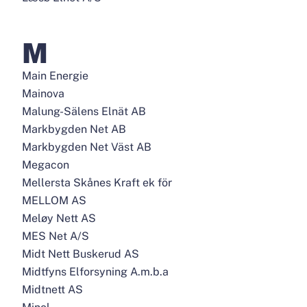
M
Main Energie
Mainova
Malung-Sälens Elnät AB
Markbygden Net AB
Markbygden Net Väst AB
Megacon
Mellersta Skånes Kraft ek för
MELLOM AS
Meløy Nett AS
MES Net A/S
Midt Nett Buskerud AS
Midtfyns Elforsyning A.m.b.a
Midtnett AS