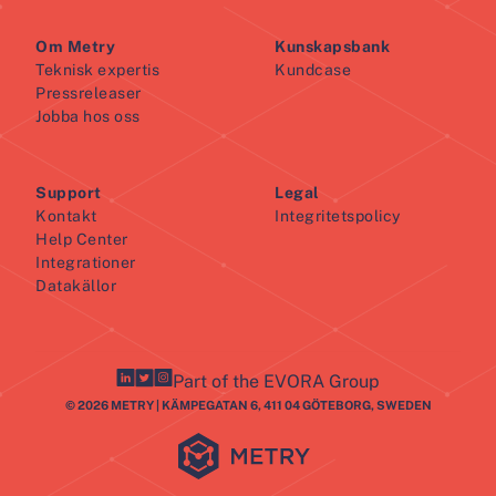
Om Metry
Kunskapsbank
Teknisk expertis
Kundcase
Pressreleaser
Jobba hos oss
Support
Legal
Kontakt
Integritetspolicy
Help Center
Integrationer
Datakällor
Part of the EVORA Group
© 2026 METRY | KÄMPEGATAN 6, 411 04 GÖTEBORG, SWEDEN